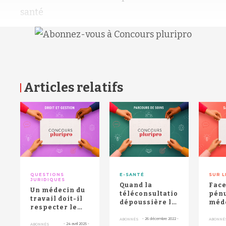
santé
Articles relatifs
RETOUR HAUT DE PAGE
QUESTIONS
E-SANTÉ
SUR L
JURIDIQUES
Quand la
Face
Un médecin du
téléconsultation
pénu
travail doit-il
dépoussière la
méd
respecter le
médecine du
trava
secret
travail
télé
-
26 décembre 2022
-
ABONNÉS
ABONNÉ
médical ?
-
24 avril 2025
-
ABONNÉS