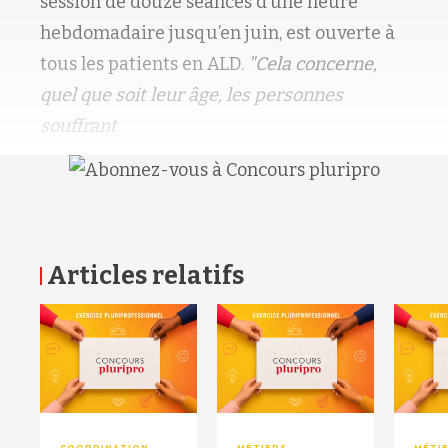
session de douze séances d’une heure
hebdomadaire jusqu’en juin, est ouverte à
tous les patients en ALD.
"Cela concerne,
quel que soit leur âge, les personnes
souffrant
Articles relatifs
RETOUR HAUT DE PAGE
COORDINATION
MÉTIERS
MÉTI