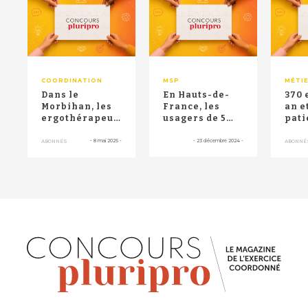
RETOUR HAUT DE PAGE
COORDINATION
MSP
MÉTI
Dans le
En Hauts-de-
370 
Morbihan, les
France, les
an e
ergothérapeutes
usagers de 5
pati
de trois
maisons de
prot
maisons de
santé
rém
-
8 mai 2025
-
-
23 décembre 2024
-
ABONNÉS
ABONNÉ
santé testen...
"repoussent
méde
les ...
inf...