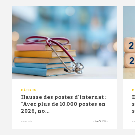
MÉTIERS
M
Hausse des postes d'internat :
D
"Avec plus de 10.000 postes en
s
2026, no...
s
-
5 août 2026
-
ABONNÉS
A