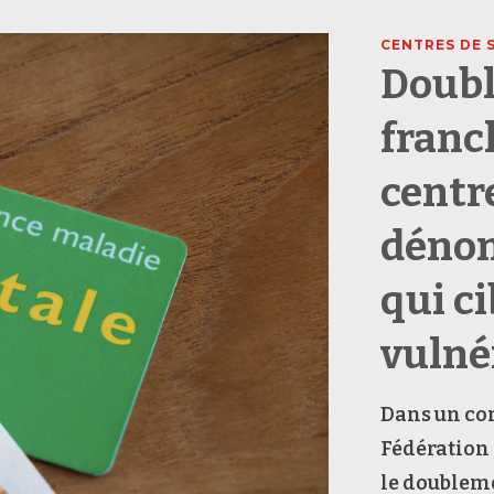
CENTRES DE 
Doubl
franc
centr
dénon
qui ci
vulné
Dans un co
Fédération 
le doubleme