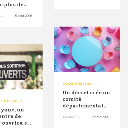
santé" ont
ec plus de
permi...
0 postes en
-
5 août 2026
-
S
 no...
COORDINATION
Un décret crée un
comité
S DE SANTÉ
départemental
uyane, un
pour identifier
entre de
-
3 août 2026
-
ABONNÉS
les besoins et ...
 ouvrira ses