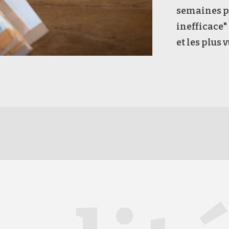
semaines pa
inefficace"
et les plus