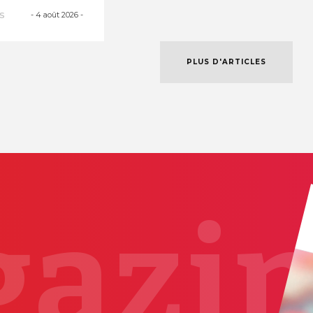
es courant
-
4 août 2026
-
S
PLUS D'ARTICLES
azi