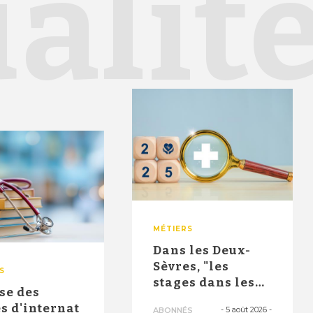
alit
MÉTIERS
Dans les Deux-
Sèvres, "les
S
stages dans les
se des
maisons de
s d'internat
-
5 août 2026
-
ABONNÉS