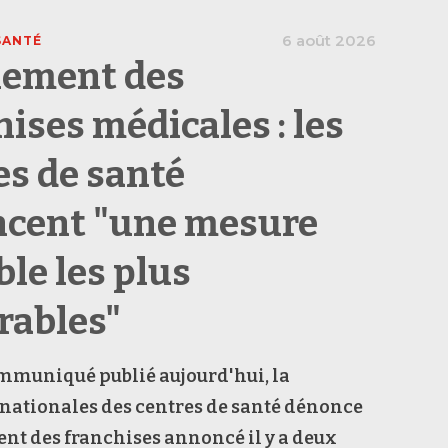
6 août 2026
SANTÉ
ement des
hises médicales : les
es de santé
cent "une mesure
ble les plus
rables"
mmuniqué publié aujourd'hui, la
nationales des centres de santé dénonce
nt des franchises annoncé il y a deux