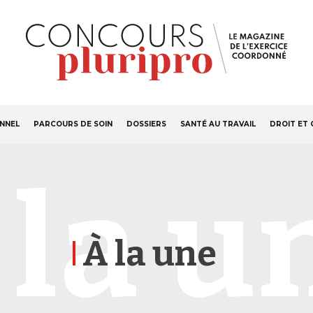
S'ABONNER
Navigation
ONNEL
PARCOURS DE SOIN
DOSSIERS
SANTÉ AU TRAVAIL
DROIT ET 
principale
 la u
À la une