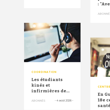
innovant d'un
: "Av
ce...
10.00
ABONNÉ
2026,
COORDINATION
Les étudiants
kinés et
CENTRE
infirmières de
En G
troisième année
18e c
-
4 août 2026
-
ABONNÉS
officiellement
santé
a...