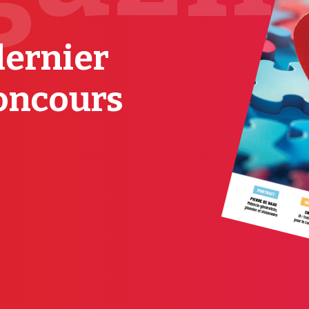
dernier
oncours