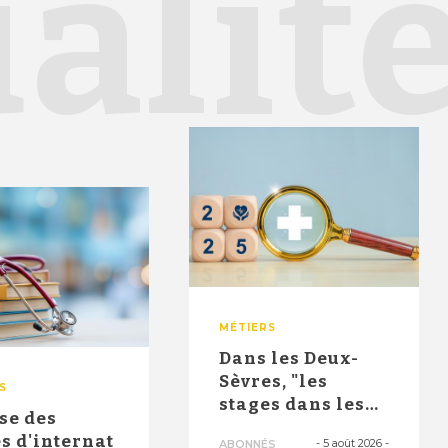
alit
MÉTIERS
Dans les Deux-
Sèvres, "les
S
stages dans les
se des
maisons de
s d'internat
-
5 août 2026
-
ABONNÉS