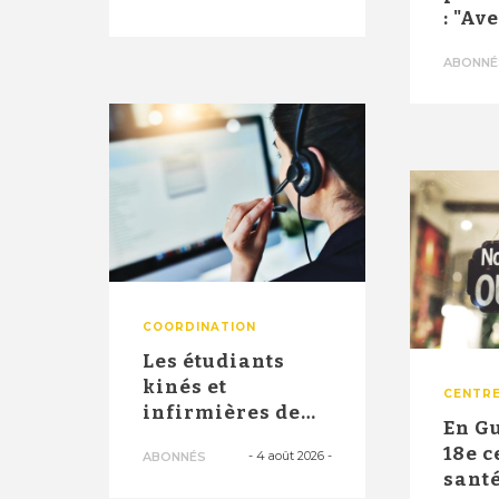
innovant d'un
: "Av
ce...
10.00
ABONNÉ
2026,
COORDINATION
Les étudiants
kinés et
CENTRE
infirmières de
En G
troisième année
18e c
-
4 août 2026
-
ABONNÉS
officiellement
santé
a...