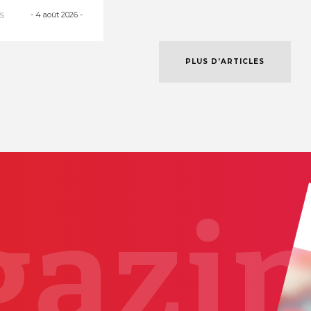
es courant
-
4 août 2026
-
S
PLUS D'ARTICLES
azi