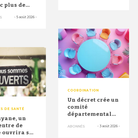
santé" ont
ec plus de
permi...
0 postes en
-
5 août 2026
-
S
 no...
COORDINATION
Un décret crée un
comité
S DE SANTÉ
départemental
uyane, un
pour identifier
entre de
-
3 août 2026
-
ABONNÉS
les besoins et ...
 ouvrira ses