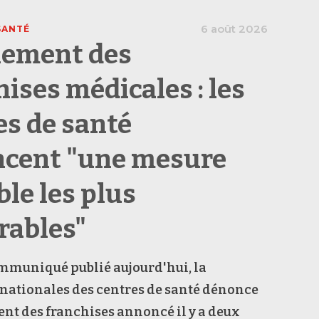
6 août 2026
SANTÉ
ement des
hises médicales : les
es de santé
cent "une mesure
ble les plus
rables"
mmuniqué publié aujourd'hui, la
nationales des centres de santé dénonce
nt des franchises annoncé il y a deux