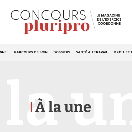
S'ABONNER
Navigation
ONNEL
PARCOURS DE SOIN
DOSSIERS
SANTÉ AU TRAVAIL
DROIT ET 
principale
 la u
À la une