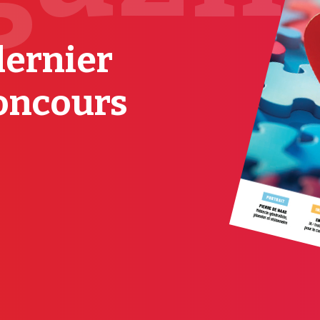
dernier
oncours