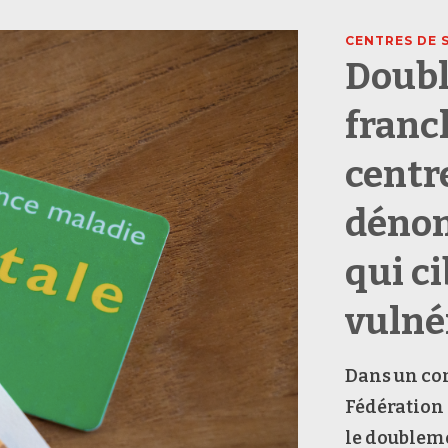
CENTRES DE 
Doubl
franc
centr
dénon
qui ci
vulné
Dans un co
Fédération 
le doubleme