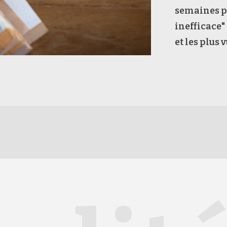
semaines pa
inefficace"
et les plus