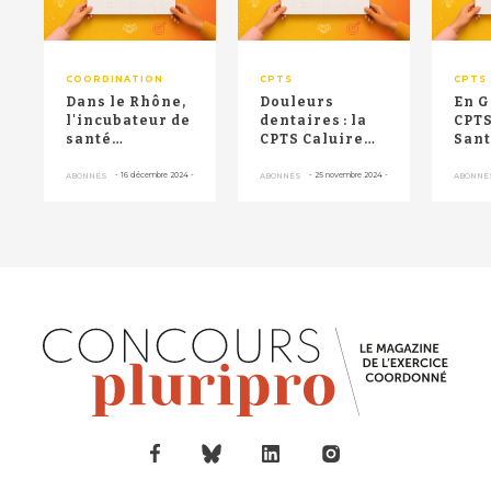
COORDINATION
CPTS
CPTS
Dans le Rhône,
Douleurs
En G
l'incubateur de
dentaires : la
CPTS
santé
CPTS Caluire
Sant
solidaire,
récompensée
plei
porté par des
pour son
bon
-
16 décembre 2024
-
-
25 novembre 2024
-
ABONNÉS
ABONNÉS
ABONNÉ
médecins...
dispositif d...
éner