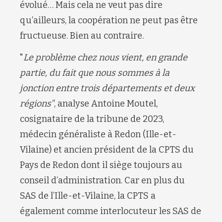
évolué…
Mais cela
ne veut pas dire
q
u’ailleurs, la coopération
ne peut
pas
être
fructueuse
. B
ien au contraire.
"
Le problème chez nous vient
,
en grande
partie
,
du fait que nous sommes à la
jonction entre trois départements et deux
régions
"
, analyse Antoine
Moutel
,
cosignataire de la tribune de 2023,
médecin
généraliste
à Redon (Ille
-
et-
Vilaine
) et
ancien
président de la CPTS
du
Pays de Redon
dont il siège toujours
au
conseil d’administration.
Car
en plus du
SAS d
e l
’Ille-et-Vilaine,
la
CPTS a
également
comme interlocuteur le
s
SAS de