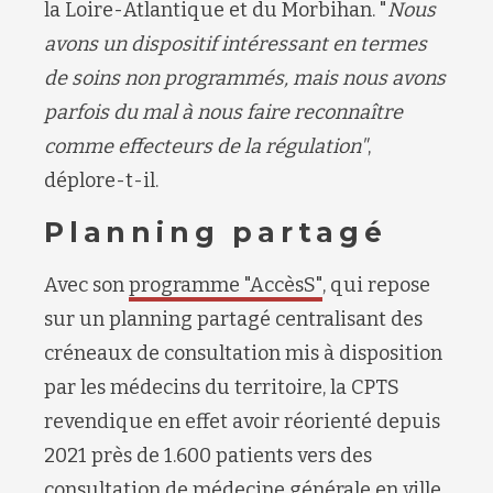
la
Loire-Atlantique et d
u
Morbihan
.
"
Nous
avons un di
spositif intéressant en termes
de soins non programmés
, mais nous avons
parfois
du mal à nous faire reconnaître
comme effecteurs d
e la régulation
"
,
déplore
-t-il.
Planning partagé
Avec son
programme
"
AccèsS
"
,
qui repose
sur un planning partagé centralis
ant
des
créneau
x de consultation mis à disposition
par les médecins du territoire,
la CPTS
revendique en effet avoir réorienté
depuis
2021
près de 1
.
600 patients vers des
consultation de médecine générale en
v
ille,