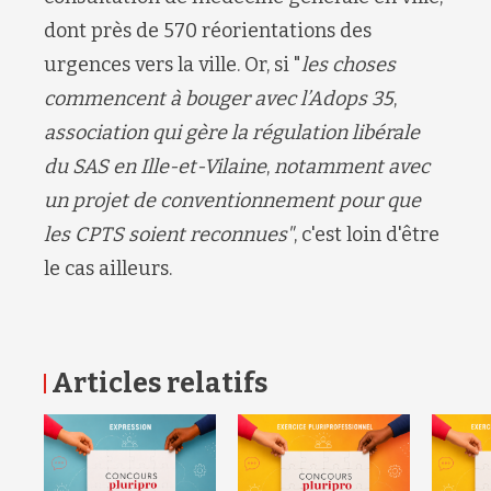
dont près de
570 réorientations des
urgences vers la ville.
Or
,
si
"
les choses
commencent à bouger avec l’
Adops
35
,
association qui gère la régulation libérale
du SAS en Ille-et-Vilaine
,
notamment
avec
un projet
de conventionnement pour que
les CPTS
soient reconnues
"
,
c'est loin d'être
le cas ailleurs
.
Articles relatifs
RETOUR HAUT DE PAGE