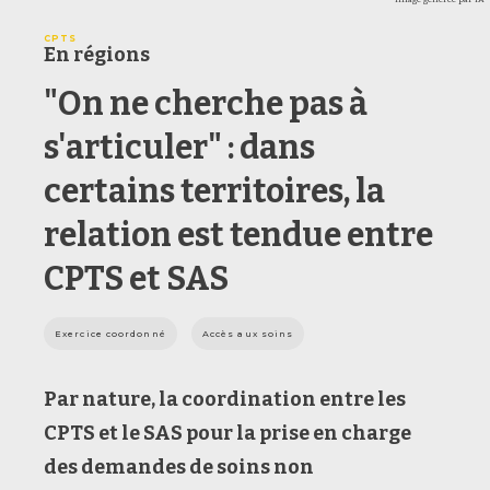
CPTS
En régions
"On ne cherche pas à
s'articuler" : dans
certains territoires, la
relation est tendue entre
CPTS et SAS
Exercice coordonné
Accès aux soins
Par nature, la coordination entre
les
CPTS et
le
SAS pour la prise en charge
des
demandes de
soins non