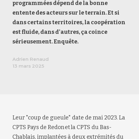
programmé
e
s dépend de la bonne
entente des acteurs sur le terrain.
Et si
dans certains territoires, la coopération
est fluide, dans d'autres,
ça coince
sérieusement. Enquête.
Adrien Renaud
13 mars 2025
Leur
"
coup de gueule
"
date de mai 2023.
La
CPTS
Pays de Redon
et
la CPTS du Bas-
Chablais
,
implantées à deux extrémités du