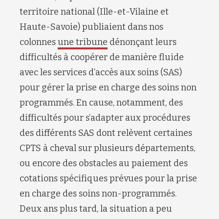
territoire national (
Ille-et-Vilaine et
Haute-Savoie) publiaient dans nos
colonnes
une tribune
dénonçant leurs
difficultés
à coopérer de manière fluide
avec les
s
ervices d’accès aux soins (SAS)
pour gérer l
a prise en charge des soins non
programmés.
En cause, notamment,
d
es
difficultés
pour s’adapter aux procédures
des différents SAS dont relèvent
certaines
CPTS à cheval sur plusieurs départements,
ou encore
d
es
obstacles au paiement
d
es
cotations spécifiques
prévu
e
s
pour la prise
en charge des soins non-programmés.
Deux ans plus tard,
la situation a peu