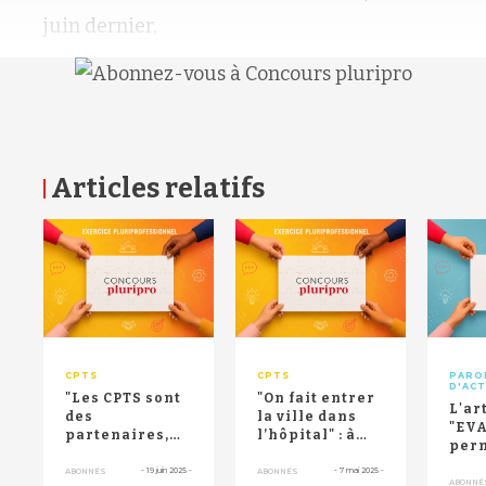
juin dernier,
Articles relatifs
RETOUR HAUT DE PAGE
CPTS
CPTS
PARO
D'AC
"Les CPTS sont
"On fait entrer
L'ar
des
la ville dans
"EVA
partenaires,
l’hôpital" : à
per
pas de simples
Avignon, la
accè
prestataires" :
CPTS
-
19 juin 2025
-
-
7 mai 2025
-
ABONNÉS
ABONNÉS
rééd
ABONNÉ