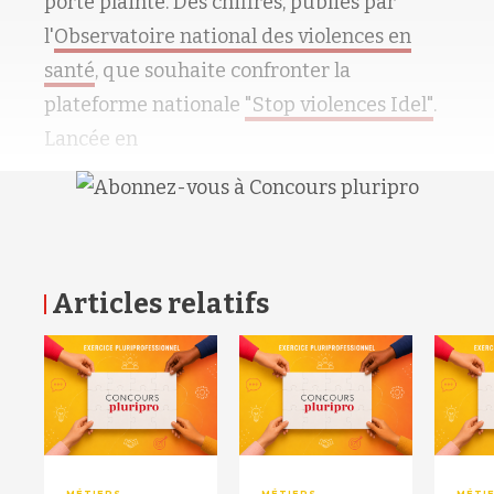
porté plainte. Des chiffres, publiés par
l'
Observatoire national des violences en
santé
, que souhaite confronter la
plateforme nationale
"Stop violences Idel"
.
Lancée en
Articles relatifs
RETOUR HAUT DE PAGE
MÉTIERS
MÉTIERS
MÉTI