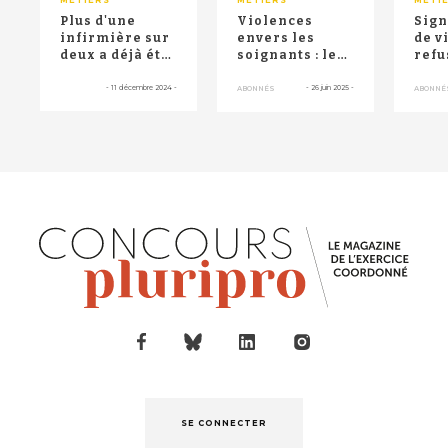
Plus d'une
Violences
Sig
infirmière sur
envers les
de v
deux a déjà été
soignants : le
refu
victime de
Parlement
ind
violences
renforce les
prof
-
11 décembre 2024
-
-
26 juin 2025
-
ABONNÉS
ABONNÉ
sexiste...
sanctions p...
...
SE CONNECTER