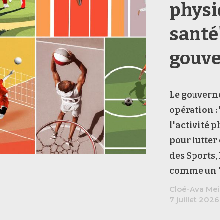
physi
santé
gouv
Le gouvern
opération :
l'activité 
pour lutter
des Sports, 
comme un "r
Cloé-Ava Mei
7 juillet 2026