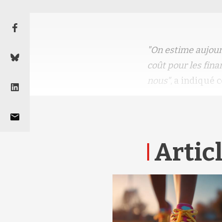
"On estime aujourd
coût pour les fina
nous"
, a indiqué 
Articl