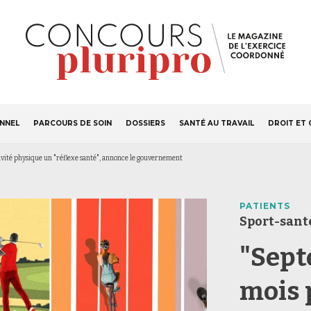
S'ABONNER
Navigation
ONNEL
PARCOURS DE SOIN
DOSSIERS
SANTÉ AU TRAVAIL
DROIT ET 
principale
tivité physique un "réflexe santé", annonce le gouvernement
PATIENTS
Sport-sant
"Sept
mois p