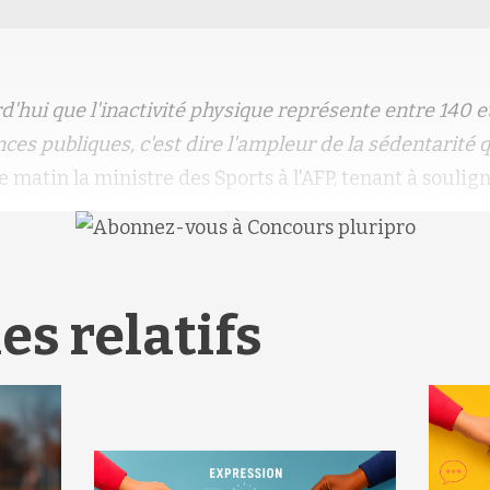
'hui que l'inactivité physique représente entre 140 e
nces publiques, c'est dire l'ampleur de la sédentarité 
ce matin la ministre des Sports à l'AFP, tenant à soulig
es relatifs