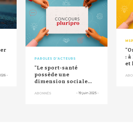
MS
yer
"O
s
: 
PAROLES D'ACTEURS
et
"Le sport-santé
...
possède une
2026
-
ABO
dimension sociale
forte" : dans
-
19 juin 2025
-
ABONNÉS
l'Essonne,...