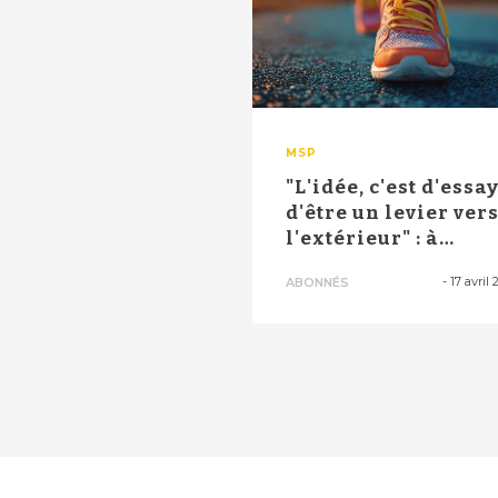
MSP
"L'idée, c'est d'essa
d'être un levier ver
l'extérieur" : à
Clamar...
-
17 avril 
ABONNÉS