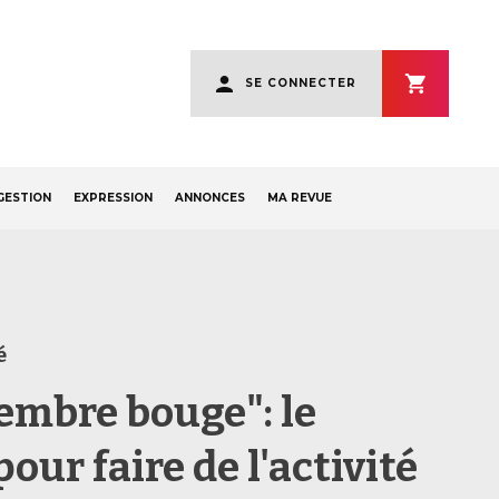
User
SE CONNECTER
account
menu
GESTION
EXPRESSION
ANNONCES
MA REVUE
é
embre bouge": le
our faire de l'activité