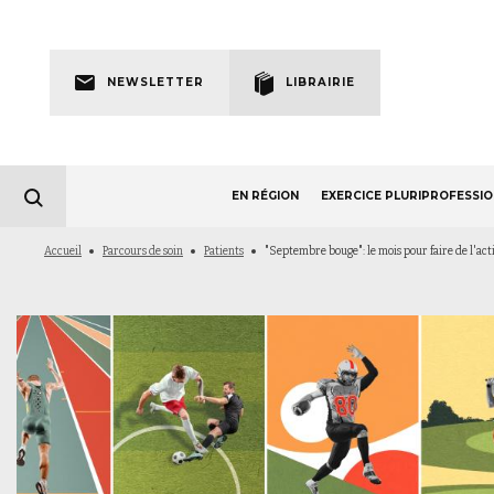
Skip
to
Newsletter
main
NEWSLETTER
LIBRAIRIE
navigation
EN RÉGION
EXERCICE PLURIPROFESSI
Fil
Accueil
Parcours de soin
Patients
"Septembre bouge": le mois pour faire de l'ac
d'Ariane