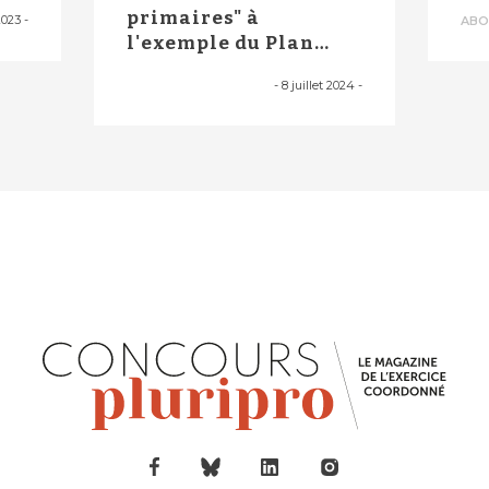
vé
primaires" à
2023
-
ABO
l'exemple du Plan
cancer : la
-
8 juillet 2024
-
proposition ...