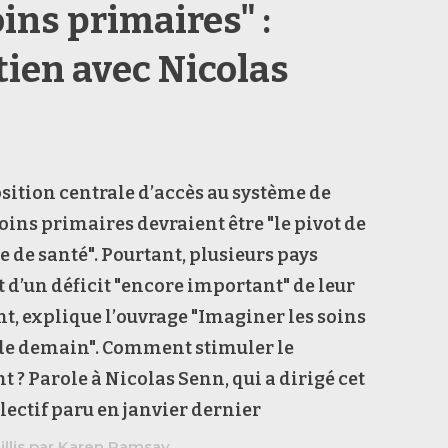
ins primaires" :
tien avec Nicolas
osition centrale d’accès au système de
soins primaires devraient être "le pivot de
e de santé". Pourtant, plusieurs pays
d’un déficit "encore important" de leur
, explique l’ouvrage "Imaginer les soins
de demain". Comment stimuler le
? Parole à Nicolas Senn, qui a dirigé cet
lectif paru en janvier dernier
illis par Karen Ramsay