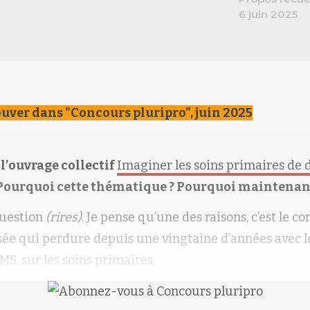
6 juin 2025
ouver dans "Concours pluripro", juin 2025
 l’ouvrage collectif
Imaginer les soins primaires de
 Pourquoi cette thématique ? Pourquoi maintenan
uestion
(rires)
. Je pense qu’une des raisons, c’est le 
sée qui perdure depuis une vingtaine d’années avec le
S, sur les soins primaires,