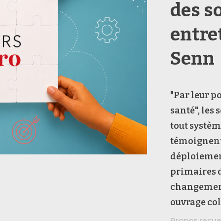
des so
entre
Senn
"Par leur p
santé", les 
tout systèm
témoignent 
déploiement
primaires 
changement 
ouvrage col
Propos recue