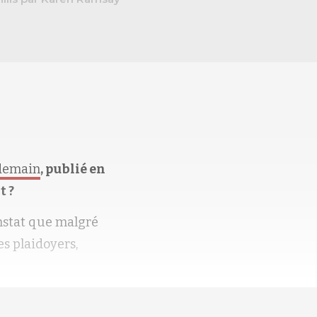
 demain
, publié en
t ?
constat que malgré
s plaidoyers,