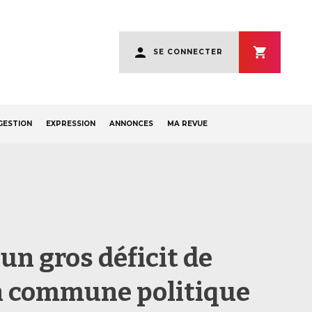
User
SE CONNECTER
account
menu
GESTION
EXPRESSION
ANNONCES
MA REVUE
a un gros déficit de
n commune politique