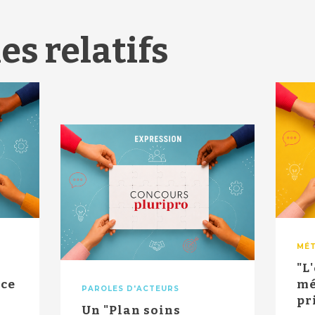
es relatifs
MÉT
"L
 ce
mé
PAROLES D'ACTEURS
pr
Un "Plan soins