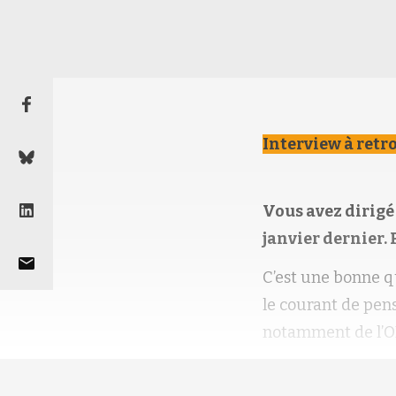
Interview à retr
Vous avez dirigé
janvier dernier.
C’est une bonne q
le courant de pen
notamment de l’OM