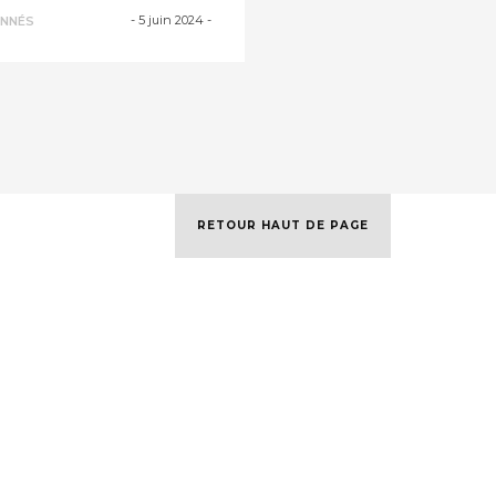
ritable argumen...
-
5 juin 2024
-
NNÉS
RETOUR HAUT DE PAGE