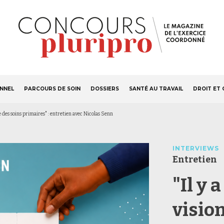
S'ABONNER
Navigation
ONNEL
PARCOURS DE SOIN
DOSSIERS
SANTÉ AU TRAVAIL
DROIT ET 
principale
e des soins primaires" : entretien avec Nicolas Senn
INTERVIEWS
Entretien
"Il y 
visio